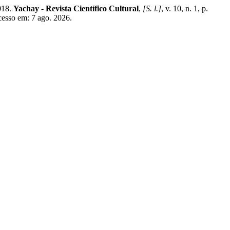
018.
Yachay - Revista Científico Cultural
,
[S. l.]
, v. 10, n. 1, p.
cesso em: 7 ago. 2026.