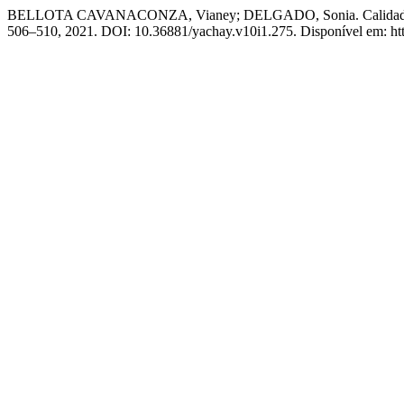
BELLOTA CAVANACONZA, Vianey; DELGADO, Sonia. Calidad en el se
506–510, 2021. DOI: 10.36881/yachay.v10i1.275. Disponível em: http