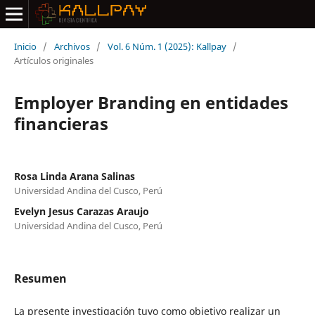
Inicio
/
Archivos
/
Vol. 6 Núm. 1 (2025): Kallpay
/
Artículos originales
Employer Branding en entidades
financieras
Rosa Linda Arana Salinas
Universidad Andina del Cusco, Perú
Evelyn Jesus Carazas Araujo
Universidad Andina del Cusco, Perú
Resumen
La presente investigación tuvo como objetivo realizar un