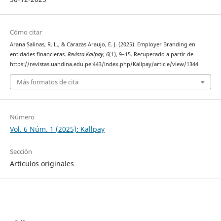
Cómo citar
Arana Salinas, R. L., & Carazas Araujo, E. J. (2025). Employer Branding en
entidades financieras.
Revista Kallpay
,
6
(1), 9–15. Recuperado a partir de
https://revistas.uandina.edu.pe:443/index.php/Kallpay/article/view/1344
Más formatos de cita
Número
Vol. 6 Núm. 1 (2025): Kallpay
Sección
Artículos originales