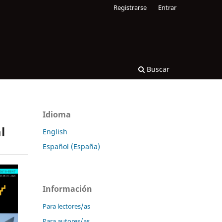
Registrarse
Entrar
Buscar
Idioma
l
English
Español (España)
Información
Para lectores/as
Para autores/as