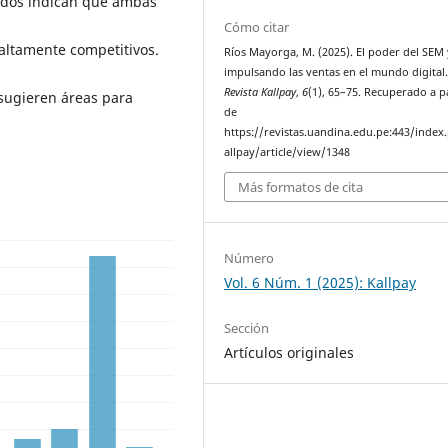
tados indican que ambas
Cómo citar
altamente competitivos.
Ríos Mayorga, M. (2025). El poder del SEM
impulsando las ventas en el mundo digital
Revista Kallpay
,
6
(1), 65–75. Recuperado a p
 sugieren áreas para
de
https://revistas.uandina.edu.pe:443/index
allpay/article/view/1348
Más formatos de cita
Número
Vol. 6 Núm. 1 (2025): Kallpay
Sección
Artículos originales