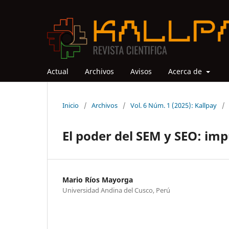
Actual
Archivos
Avisos
Acerca de
Inicio
/
Archivos
/
Vol. 6 Núm. 1 (2025): Kallpay
/
El poder del SEM y SEO: imp
Mario Ríos Mayorga
Universidad Andina del Cusco, Perú