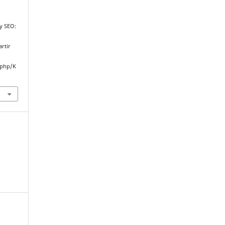
 y SEO:
.
artir
.php/K