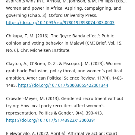
aspirants win? In L. Arriola, M. Johnson, & M. Phillips (Eds.),
Women and power in Africa: Aspiring, campaigning, and
governing (Chap. 3). Oxford University Press.
https://doi.org/10.1093/oso/9780192898074.003.0003
Chikapa, T. M. (2016). The ‘Joyce Banda effect’: Public
opinion and voting behavior in Malawi (CMI Brief, Vol. 15,
No. 6). Chr. Michelsen Institute.
Clayton, A., O’Brien, D. Z., & Piscopo, J. M. (2023). Women
grab back: Exclusion, policy threat, and women’s political
ambition. American Political Science Review, 117(4), 1465-
1485.
https://doi.org/10.1017/S0003055422001344
Crowder-Meyer, M. (2013). Gendered recruitment without
trying: How local party recruiters affect women’s
representation. Politics & Gender, 9(4), 390-413.
https://doi.org/10.1017/S1743923X13000391
Ejekwonyilo, A. (2022, April 6). Affirmative action: Court