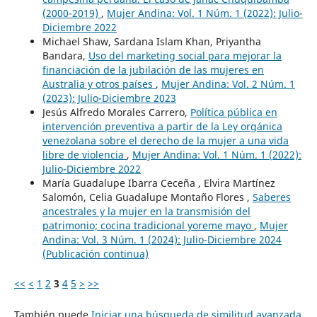
(2000-2019)
,
Mujer Andina: Vol. 1 Núm. 1 (2022): Julio-
Diciembre 2022
Michael Shaw, Sardana Islam Khan, Priyantha
Bandara,
Uso del marketing social para mejorar la
financiación de la jubilación de las mujeres en
Australia y otros países
,
Mujer Andina: Vol. 2 Núm. 1
(2023): Julio-Diciembre 2023
Jesús Alfredo Morales Carrero,
Política pública en
intervención preventiva a partir de la Ley orgánica
venezolana sobre el derecho de la mujer a una vida
libre de violencia
,
Mujer Andina: Vol. 1 Núm. 1 (2022):
Julio-Diciembre 2022
María Guadalupe Ibarra Ceceña , Elvira Martínez
Salomón, Celia Guadalupe Montaño Flores ,
Saberes
ancestrales y la mujer en la transmisión del
patrimonio; cocina tradicional yoreme mayo
,
Mujer
Andina: Vol. 3 Núm. 1 (2024): Julio-Diciembre 2024
(Publicación continua)
<<
<
1
2
3
4
5
>
>>
También puede
Iniciar una búsqueda de similitud avanzada