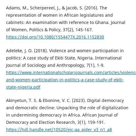
Adams, M., Scherpereel, J., & Jacob, S. (2016). The
representation of women in African legislatures and
cabinets: An examination with reference to Ghana. Journal
of Women, Politics & Policy, 37(2), 145-167.
https://doi.org/10.1080/1554477X.2016.1152830
Adeleke, J. O. (2018). Violence and women participation in
politics: A case study of Ekiti State, Nigeria. International
Journal of Sociology and Anthropology, 7(1), 1-9.
https://www.internationalscholarsjournals.com/articles/violenc
and-women-participation-in-politics-a-case-study-of-ekiti-
state-nigeria.pdf
Akinyetun, T. S. & Ebonine, V. C. (2023). Digital democracy
and democratic decline: Unpacking the role of digitalization
in undermining democracy in Africa. African Journal of
Democracy and Election Research, 3(1), 159-191.
https://hdl.handle.net/10520/ejc-aa_ajder_v3_n1_a8