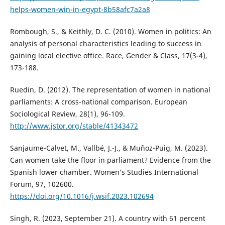
helps-women-win-in-egypt-8b58afc7a2a8
Rombough, S., & Keithly, D. C. (2010). Women in politics: An
analysis of personal characteristics leading to success in
gaining local elective office. Race, Gender & Class, 17(3-4),
173-188.
Ruedin, D. (2012). The representation of women in national
parliaments: A cross-national comparison. European
Sociological Review, 28(1), 96-109.
http://www.jstor.org/stable/41343472
Sanjaume-Calvet, M., Vallbé, J.-J., & Muñoz-Puig, M. (2023).
Can women take the floor in parliament? Evidence from the
Spanish lower chamber. Women’s Studies International
Forum, 97, 102600.
https://doi.org/10.1016/j.wsif.2023.102694
Singh, R. (2023, September 21). A country with 61 percent