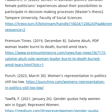
female politicians’ experiences about their possibilities to
participate in decision-making processes (Master’s thesis).
Tampere University, Faculty of Social Sciences.
https://trepo.tuni.fi/bitstream/handle/10024/120624/Paakkinen
sequence=2
Premium Times. (2019, December 8). Salome Abuh, PDP
woman leader burnt to death, buried amid tears.
https://www.premiumtimesng.com/news/top-news/367173-
salome-abuh-pdp-woman-leader-burnt-to-death-buried-
amid-tears.html?tztc=1
Punch. (2023, March 30). Women’s representation in politics
still too low.
https://punchng.com/womens-representation-
in-politics-still-too-low/
Tawfik, F. (2021, January 26). Gender quotas help women
win in Egypt. Represent Women.
https://medium.com/@representwomen/gender-quota-