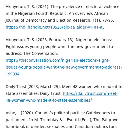
Akinyetun, T. S. (2021). The prevalence of electoral violence
in the Nigerian Fourth Republic: An overview. African
Journal of Democracy and Election Research, 1(1), 73-95.
https://hdl.handle.net/10520/ejc-aa_ajder-v1-n1-a5
Akinyetun, T. S. (2023, February 13). Nigerian elections:
Eight issues young people want the new government to
address. The Conversation.
https://theconversation.com/nigerian-elections-eight-
issues-young-people-want-the-new-government-to-address-
199034
Daily Trust (2023, March 25). Meet 48 women who made it to
state assemblies. Daily Trust.
https://dailytrust.com/meet-
48-women-who-made-it-to-state-assemblies/
Ashe, J. (2020). Canada’s political parties: Gatekeepers to
parliament. In M. Tremblay & J. Everitt (Eds.), The Palgrave
handbook of gender, sexuality, and Canadian politics (pp.