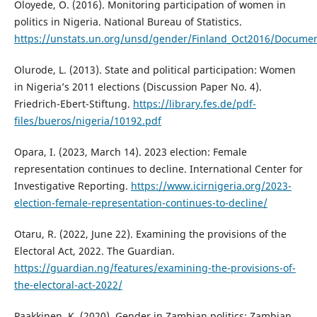
Oloyede, O. (2016). Monitoring participation of women in
politics in Nigeria. National Bureau of Statistics.
https://unstats.un.org/unsd/gender/Finland_Oct2016/Documen
Olurode, L. (2013). State and political participation: Women
in Nigeria’s 2011 elections (Discussion Paper No. 4).
Friedrich-Ebert-Stiftung.
https://library.fes.de/pdf-
files/bueros/nigeria/10192.pdf
Opara, I. (2023, March 14). 2023 election: Female
representation continues to decline. International Center for
Investigative Reporting.
https://www.icirnigeria.org/2023-
election-female-representation-continues-to-decline/
Otaru, R. (2022, June 22). Examining the provisions of the
Electoral Act, 2022. The Guardian.
https://guardian.ng/features/examining-the-provisions-of-
the-electoral-act-2022/
Paakkinen, K. (2020). Gender in Zambian politics: Zambian