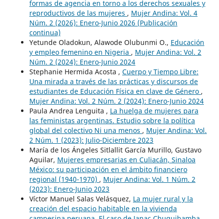
formas de agencia en torno a los derechos sexuales y
reproductivos de las mujeres
,
Mujer Andina: Vol. 4
Núm. 2 (2026): Enero-Junio 2026 (Publicación
continua)
Yetunde Oladokun, Alawode Olubunmi O.,
Educación
y empleo femenino en Nigeria
,
Mujer Andina: Vol. 2
Núm. 2 (2024): Enero-Junio 2024
Stephanie Hermida Acosta ,
Cuerpo y Tiempo Libre:
Una mirada a través de las prácticas y discursos de
estudiantes de Educación Física en clave de Género
,
Mujer Andina: Vol. 2 Núm. 2 (2024): Enero-Junio 2024
Paula Andrea Lenguita ,
La huelga de mujeres para
las feministas argentinas. Estudio sobre la política
global del colectivo Ni una menos
,
Mujer Andina: Vol.
2 Núm. 1 (2023): Julio-Diciembre 2023
María de los Ángeles Sitlallit García Murillo, Gustavo
Aguilar,
Mujeres empresarias en Culiacán, Sinaloa
México: su participación en el ámbito financiero
regional (1940-1970)
,
Mujer Andina: Vol. 1 Núm. 2
(2023): Enero-Junio 2023
Víctor Manuel Salas Velásquez,
La mujer rural y la
creación del espacio habitable en la vivienda
campesina peruana. El caso de Janac Chuquibamba