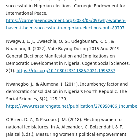
successful in Nigerian elections. Carnegie Endowment for
International Peace.
https://carnegieendowment.org/2023/05/09/why-women-
haven-t-been-successful-in-nigerian-elections-pub-89707
Nwagwu, E. J., Uwaechia, O. G., Udegbunam, K. C., &
Nnamani, R. (2022). Vote Buying During 2015 And 2019
General Elections: Manifestation and Implications on
Democratic Development in Nigeria. Cogent Social Sciences,
8(1).
https://doi.org/10.1080/23311886.2021.1995237
Nwanegbo, J., & Alumona, I. (2011). Incumbency factor and
democratic consolidation in Nigeria’s Fourth Republic. The
Social Sciences, 6(2), 125-130.
https://www.researchgate.net/publication/270950406_Incumben
O’Brien, D. Z., & Piscopo, J. M. (2018). Electing women to
national legislatures. In A. Alexander, C. Bolzendahl, & F.
Jalalzai (Eds.), Measuring women’s political empowerment