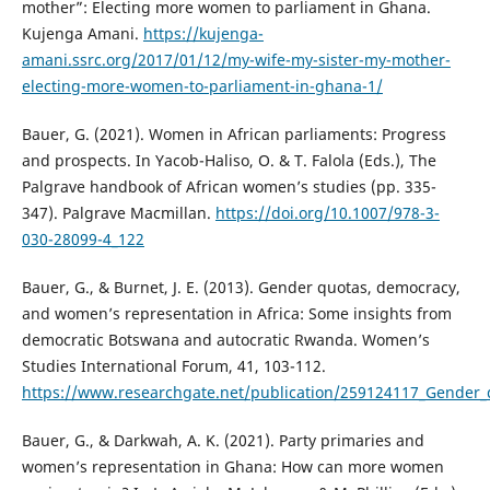
mother”: Electing more women to parliament in Ghana.
Kujenga Amani.
https://kujenga-
amani.ssrc.org/2017/01/12/my-wife-my-sister-my-mother-
electing-more-women-to-parliament-in-ghana-1/
Bauer, G. (2021). Women in African parliaments: Progress
and prospects. In Yacob-Haliso, O. & T. Falola (Eds.), The
Palgrave handbook of African women’s studies (pp. 335-
347). Palgrave Macmillan.
https://doi.org/10.1007/978-3-
030-28099-4_122
Bauer, G., & Burnet, J. E. (2013). Gender quotas, democracy,
and women’s representation in Africa: Some insights from
democratic Botswana and autocratic Rwanda. Women’s
Studies International Forum, 41, 103-112.
https://www.researchgate.net/publication/259124117_Gender
Bauer, G., & Darkwah, A. K. (2021). Party primaries and
women’s representation in Ghana: How can more women