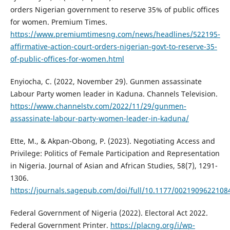
orders Nigerian government to reserve 35% of public offices
for women. Premium Times.
https://www.premiumtimesng.com/news/headlines/522195-
affirmative-action-court-orders-nigerian-govt-to-reserve-35-
of-public-offices-for-women.html
Enyiocha, C. (2022, November 29). Gunmen assassinate
Labour Party women leader in Kaduna. Channels Television.
https://www.channelstv.com/2022/11/29/gunmen-
assassinate-labour-party-women-leader-in-kaduna/
Ette, M., & Akpan-Obong, P. (2023). Negotiating Access and
Privilege: Politics of Female Participation and Representation
in Nigeria. Journal of Asian and African Studies, 58(7), 1291-
1306.
https://journals.sagepub.com/doi/full/10.1177/0021909622108
Federal Government of Nigeria (2022). Electoral Act 2022.
Federal Government Printer.
https://placng.org/i/wp-