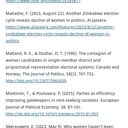
https://www.jstor.org/stable/26349817
Matiashe, F. (2023, August 22). Another Zimbabwe election
cycle reveals decline of women in politics. Al Jazeera.
https://www.aljazeera.com/features/2023/8/22/another-
zimbabwe-election-cycle-reveals-decline-of-women-in-
politics
Matland, R. E., & Studlar, D. T. (1996). The contagion of
women candidates in single-member district and
proportional representation electoral systems: Canada and
Norway. The Journal of Politics, 58(3), 707-733.
http://doi.org/10.2307/2960439
Miettinen, T., & Poutvaara, P. (2015). Parties as efficiency-
improving gatekeepers in rent-seeking societies. European
Journal of Political Economy, 38, 87-101.
http://dx.doi.org/10.1016/j.ejpoleco.2015.01.003
Nkereuwem, E. (2023, May 9). Why women haven’t been