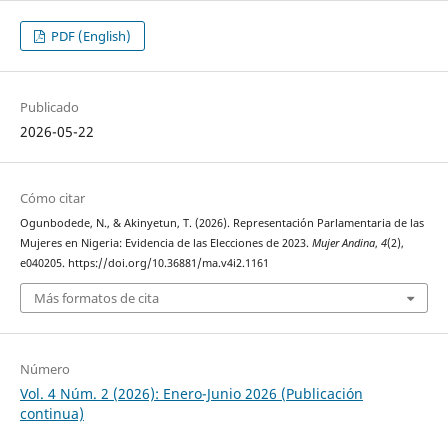
PDF (English)
Publicado
2026-05-22
Cómo citar
Ogunbodede, N., & Akinyetun, T. (2026). Representación Parlamentaria de las
Mujeres en Nigeria: Evidencia de las Elecciones de 2023.
Mujer Andina
,
4
(2),
e040205. https://doi.org/10.36881/ma.v4i2.1161
Más formatos de cita
Número
Vol. 4 Núm. 2 (2026): Enero-Junio 2026 (Publicación
continua)