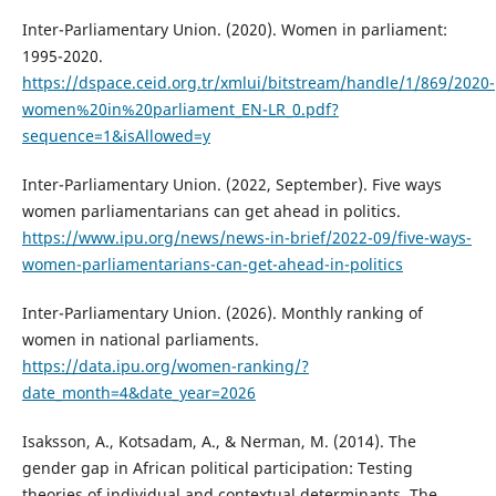
Inter-Parliamentary Union. (2020). Women in parliament:
1995-2020.
https://dspace.ceid.org.tr/xmlui/bitstream/handle/1/869/2020-
women%20in%20parliament_EN-LR_0.pdf?
sequence=1&isAllowed=y
Inter-Parliamentary Union. (2022, September). Five ways
women parliamentarians can get ahead in politics.
https://www.ipu.org/news/news-in-brief/2022-09/five-ways-
women-parliamentarians-can-get-ahead-in-politics
Inter-Parliamentary Union. (2026). Monthly ranking of
women in national parliaments.
https://data.ipu.org/women-ranking/?
date_month=4&date_year=2026
Isaksson, A., Kotsadam, A., & Nerman, M. (2014). The
gender gap in African political participation: Testing
theories of individual and contextual determinants. The