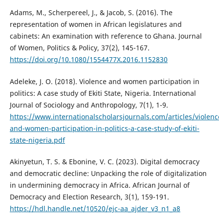
Adams, M., Scherpereel, J., & Jacob, S. (2016). The
representation of women in African legislatures and
cabinets: An examination with reference to Ghana. Journal
of Women, Politics & Policy, 37(2), 145-167.
https://doi.org/10.1080/1554477X.2016.1152830
Adeleke, J. O. (2018). Violence and women participation in
politics: A case study of Ekiti State, Nigeria. International
Journal of Sociology and Anthropology, 7(1), 1-9.
https://www.internationalscholarsjournals.com/articles/violenc
and-women-participation-in-politics-a-case-study-of-ekiti-
state-nigeria.pdf
Akinyetun, T. S. & Ebonine, V. C. (2023). Digital democracy
and democratic decline: Unpacking the role of digitalization
in undermining democracy in Africa. African Journal of
Democracy and Election Research, 3(1), 159-191.
https://hdl.handle.net/10520/ejc-aa_ajder_v3_n1_a8