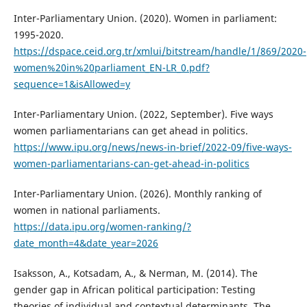
Inter-Parliamentary Union. (2020). Women in parliament:
1995-2020.
https://dspace.ceid.org.tr/xmlui/bitstream/handle/1/869/2020-
women%20in%20parliament_EN-LR_0.pdf?
sequence=1&isAllowed=y
Inter-Parliamentary Union. (2022, September). Five ways
women parliamentarians can get ahead in politics.
https://www.ipu.org/news/news-in-brief/2022-09/five-ways-
women-parliamentarians-can-get-ahead-in-politics
Inter-Parliamentary Union. (2026). Monthly ranking of
women in national parliaments.
https://data.ipu.org/women-ranking/?
date_month=4&date_year=2026
Isaksson, A., Kotsadam, A., & Nerman, M. (2014). The
gender gap in African political participation: Testing
theories of individual and contextual determinants. The