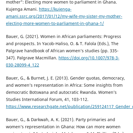
mother”: Electing more women to parliament in Ghana.
Kujenga Amani.
https://kujenga-
amani.ssrc.org/2017/01/12/my-wife-my-sister-my-mother-
electing-more-women-to-parliament-in-ghana-1/
Bauer, G. (2021). Women in African parliaments: Progress
and prospects. In Yacob-Haliso, O. & T. Falola (Eds.), The
Palgrave handbook of African women’s studies (pp. 335-
347). Palgrave Macmillan.
https://doi.org/10.1007/978-3-
030-28099-4_122
Bauer, G., & Burnet, J. E. (2013). Gender quotas, democracy,
and women’s representation in Africa: Some insights from
democratic Botswana and autocratic Rwanda. Women’s
Studies International Forum, 41, 103-112.
https://www.researchgate.net/publication/259124117_Gender
Bauer, G., & Darkwah, A. K. (2021). Party primaries and
women’s representation in Ghana: How can more women