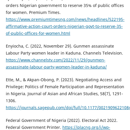
orders Nigerian government to reserve 35% of public offices
for women. Premium Times.
https://www.premiumtimesng.com/news/headlines/522195-
affirmative-action-court-orders-nigerian-govt-to-reserve-35-
of-public-offices-for-women.html
Enyiocha, C. (2022, November 29). Gunmen assassinate
Labour Party women leader in Kaduna. Channels Television.
https://www.channelstv.com/2022/11/29/gunmen-
assassinate-labour-party-women-leader-in-kaduna/
Ette, M., & Akpan-Obong, P. (2023). Negotiating Access and
Privilege: Politics of Female Participation and Representation
in Nigeria. Journal of Asian and African Studies, 58(7), 1291-
1306.
https://journals.sagepub.com/doi/full/10.1177/0021909622108
Federal Government of Nigeria (2022). Electoral Act 2022.
Federal Government Printer.
https://placng.org/i/wp-