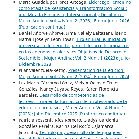
María Guadalupe Flores Arteaga,
Liderazgo Femenino
como Praxis de Resistencia y Transformación Social:
una Mirada Feminista, Interseccional y Decolonial
,
Mujer Andina: Vol. 4 Núm. 2 (2026): Enero-Junio 2026
(Publicación continua)
Daniel Añorve Añorve, Irma Nallely Baltazar Eliserio,
Nathali Joselyn León Tovar,
Tiro en Braille, iniciativa
universitaria de deporte para el desarrollo: impactos
en las agendas locales y los Objetivos de Desarrollo
Sostenible
,
Mujer Andina: Vol. 2 Núm. 1 (2023): Julio-
Diciembre 2023
Pilar Valenzuela-Rettig,
Presentación de la edición
,
Mujer Andina: Vol. 2 Núm. 2 (2024): Enero-Junio 2024
Luz María Cárcamo López, Melvin Octavio Fiallos
Gonzáles, Nancy Suyapa Reyes, Karen Florencia
Bardales,
Desarrollo de competencias de
lectoescritura en la formación del profesorado de la
educación prebásica
,
Mujer Andina: Vol. 4 Núm. 1
(2025): Julio-Diciembre 2025 (Publicación continua)
Patricia Yessenia Ríos Romero, Gladys Gardenia
González Pereira, Karina Del Rocío Cajamarca
Jaramillo,
Tecnología y desarrollo del lenguaje en
Inicial II: Estudio de caso en el C.E.I. “Las Américas”