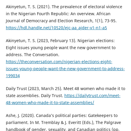
Akinyetun, T. S. (2021). The prevalence of electoral violence
in the Nigerian Fourth Republic: An overview. African
Journal of Democracy and Election Research, 1(1), 73-95.
https://hdl.handle.net/10520/ejc-aa_ajder-v1-n1-a5
Akinyetun, T. S. (2023, February 13). Nigerian elections:
Eight issues young people want the new government to
address. The Conversation.
https://theconversation.com/nigerian-elections-eight-
issues-young-people-want-the-new-government-to-address-
199034
Daily Trust (2023, March 25). Meet 48 women who made it to
state assemblies. Daily Trust.
https://dailytrust.com/meet-
48-women-who-made-it-to-state-assemblies/
Ashe, J. (2020). Canada’s political parties: Gatekeepers to
parliament. In M. Tremblay & J. Everitt (Eds.), The Palgrave
handbook of gender, sexuality, and Canadian politics (pp.