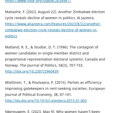
https://www.jstor.org/stable/26349817
Matiashe, F. (2023, August 22). Another Zimbabwe election
cycle reveals decline of women in politics. Al Jazeera.
https://www.aljazeera.com/features/2023/8/22/another-
zimbabwe-election-cycle-reveals-decline-of-women-in-
politics
Matland, R. E., & Studlar, D. T. (1996). The contagion of
women candidates in single-member district and
proportional representation electoral systems: Canada and
Norway. The Journal of Politics, 58(3), 707-733.
http://doi.org/10.2307/2960439
Miettinen, T., & Poutvaara, P. (2015). Parties as efficiency-
improving gatekeepers in rent-seeking societies. European
Journal of Political Economy, 38, 87-101.
http://dx.doi.org/10.1016/j.ejpoleco.2015.01.003
Nkereuwem, E. (2023, May 9). Why women haven’t been