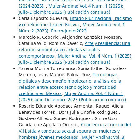
(2024-2025).
,
Mujer Andina: Vol. 4 Núm. 1 (2025):
Julio-Diciembre 2025 (Publicación continua)
Carla Espósito Guevara,
Estado Plurinacional, racismo
y rebelión mestiza en Bolivia
,
Mujer Andina: Vol. 1
Núm. 2 (2023): Enero-Junio 2023
Marcelo R. Ceberio , Alejandra González Monzón,
Catalina Wild, Romina Daverio,
Arte y resiliencia: una
relación simbiótica en artistas visuales
contemporáneos
,
Mujer Andina: Vol. 4 Núm. 1 (2025):
Julio-Diciembre 2025 (Publicación continua)
Yarena Molina Torreblanca, Sonia Esther González-
Moreno, Jesús Manuel Palma-Ruiz,
Tecnologías
digitales y desempeño hipotecario: análisis de la
relación entre acceso tecnológico y morosidad
crediticia en México
,
Mujer Andina: Vol. 4 Núm. 1
(2025): Julio-Diciembre 2025 (Publicación continua)
Rosario Eduardo Apodaca Armenta , Raquel Alicia
Benavides Torres , Dora Julia Onofre Rodríguez ,
Gustavo Alfredo Gómez Rodríguez , Ginne Ussi
Guadalupe Apodaca Orozco ,
Conciencia al riesgo del
VIH/sida y conducta sexual segura en mujeres y
hombres jóvenes mexicanos
,
Mujer Andina: Vol. 3