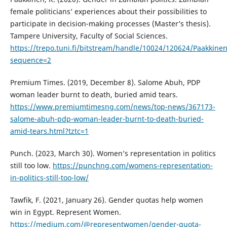
female politicians’ experiences about their possibilities to
participate in decision-making processes (Master’s thesis).
Tampere University, Faculty of Social Sciences.
https://trepo.tuni.fi/bitstream/handle/10024/120624/Paakkinen
sequence=2
Premium Times. (2019, December 8). Salome Abuh, PDP
woman leader burnt to death, buried amid tears.
https://www.premiumtimesng.com/news/top-news/367173-
salome-abuh-pdp-woman-leader-burnt-to-death-buried-
amid-tears.html?tztc=1
Punch. (2023, March 30). Women’s representation in politics
still too low.
https://punchng.com/womens-representation-
in-politics-still-too-low/
Tawfik, F. (2021, January 26). Gender quotas help women
win in Egypt. Represent Women.
https://medium.com/@representwomen/gender-quota-