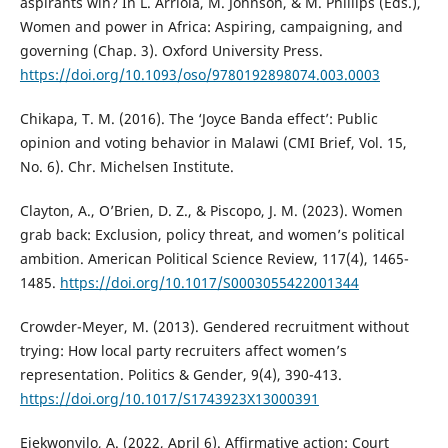
aspirants win? In L. Arriola, M. Johnson, & M. Phillips (Eds.),
Women and power in Africa: Aspiring, campaigning, and
governing (Chap. 3). Oxford University Press.
https://doi.org/10.1093/oso/9780192898074.003.0003
Chikapa, T. M. (2016). The ‘Joyce Banda effect’: Public
opinion and voting behavior in Malawi (CMI Brief, Vol. 15,
No. 6). Chr. Michelsen Institute.
Clayton, A., O’Brien, D. Z., & Piscopo, J. M. (2023). Women
grab back: Exclusion, policy threat, and women’s political
ambition. American Political Science Review, 117(4), 1465-
1485.
https://doi.org/10.1017/S0003055422001344
Crowder-Meyer, M. (2013). Gendered recruitment without
trying: How local party recruiters affect women’s
representation. Politics & Gender, 9(4), 390-413.
https://doi.org/10.1017/S1743923X13000391
Ejekwonyilo, A. (2022, April 6). Affirmative action: Court