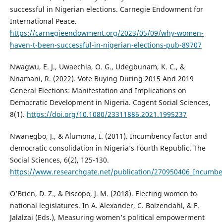
successful in Nigerian elections. Carnegie Endowment for
International Peace.
https://carnegieendowment.org/2023/05/09/why-women-
haven-t-been-successful-in-nigerian-elections-pub-89707
Nwagwu, E. J., Uwaechia, O. G., Udegbunam, K. C., &
Nnamani, R. (2022). Vote Buying During 2015 And 2019
General Elections: Manifestation and Implications on
Democratic Development in Nigeria. Cogent Social Sciences,
8(1).
https://doi.org/10.1080/23311886.2021.1995237
Nwanegbo, J., & Alumona, I. (2011). Incumbency factor and
democratic consolidation in Nigeria’s Fourth Republic. The
Social Sciences, 6(2), 125-130.
https://www.researchgate.net/publication/270950406_Incumben
O’Brien, D. Z., & Piscopo, J. M. (2018). Electing women to
national legislatures. In A. Alexander, C. Bolzendahl, & F.
Jalalzai (Eds.), Measuring women’s political empowerment