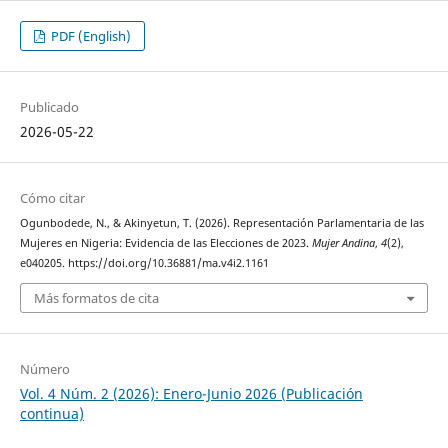
PDF (English)
Publicado
2026-05-22
Cómo citar
Ogunbodede, N., & Akinyetun, T. (2026). Representación Parlamentaria de las
Mujeres en Nigeria: Evidencia de las Elecciones de 2023.
Mujer Andina
,
4
(2),
e040205. https://doi.org/10.36881/ma.v4i2.1161
Más formatos de cita
Número
Vol. 4 Núm. 2 (2026): Enero-Junio 2026 (Publicación
continua)