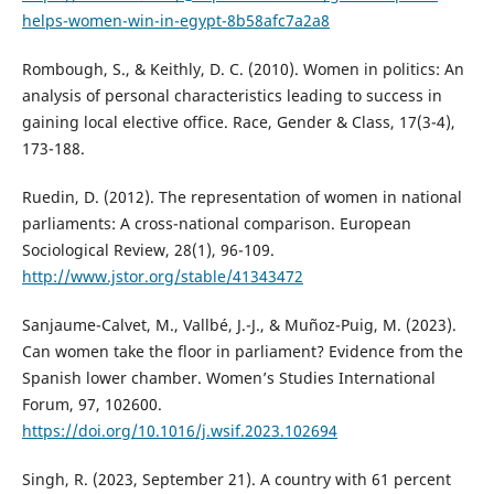
helps-women-win-in-egypt-8b58afc7a2a8
Rombough, S., & Keithly, D. C. (2010). Women in politics: An
analysis of personal characteristics leading to success in
gaining local elective office. Race, Gender & Class, 17(3-4),
173-188.
Ruedin, D. (2012). The representation of women in national
parliaments: A cross-national comparison. European
Sociological Review, 28(1), 96-109.
http://www.jstor.org/stable/41343472
Sanjaume-Calvet, M., Vallbé, J.-J., & Muñoz-Puig, M. (2023).
Can women take the floor in parliament? Evidence from the
Spanish lower chamber. Women’s Studies International
Forum, 97, 102600.
https://doi.org/10.1016/j.wsif.2023.102694
Singh, R. (2023, September 21). A country with 61 percent