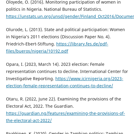
Oloyede, O. (2016). Monitoring participation of women in
politics in Nigeria. National Bureau of Statistics.
https://unstats.un.org/unsd/gender/Finland_Oct2016/Documen
Olurode, L. (2013). State and political participation: Women
in Nigeria’s 2011 elections (Discussion Paper No. 4).
Friedrich-Ebert-Stiftung.
https://library.fes.de/pdf-
files/bueros/nigeria/10192.pdf
Opara, I. (2023, March 14). 2023 election: Female
representation continues to decline. International Center for
Investigative Reporting.
https://www.icirnigeria.org/2023-
election-female-representation-continues-to-decline/
Otaru, R. (2022, June 22). Examining the provisions of the
Electoral Act, 2022. The Guardian.
https://guardian.ng/features/examining-the-provisions-of-
the-electoral-act-2022/
Paakkinen, K. (2020). Gender in Zambian politics: Zambian