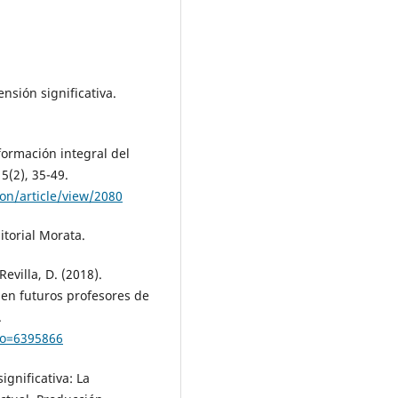
nsión significativa.
formación integral del
5(2), 35-49.
on/article/view/2080
itorial Morata.
evilla, D. (2018).
n en futuros profesores de
.
igo=6395866
ignificativa: La