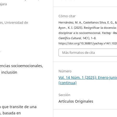
ajara
Cómo citar
es, Universidad de
Hernández, M. A., Castellanos Silva, E. G., 
Ayon , K. I. (2025). Resignificar la docencia:
disciplinar a lo socioemocional.
Yachay - Rev
Científico Cultural
,
14
(1), 1–8.
https://doi.org/10.36881/yachay.v14i1.102
0
Más formatos de cita
encias socioemocionales,
Número
 inclusión
Vol. 14 Núm. 1 (2025): Enero-Juni
(continua)
Sección
Artículos Originales
a que transite de una
a, basada en