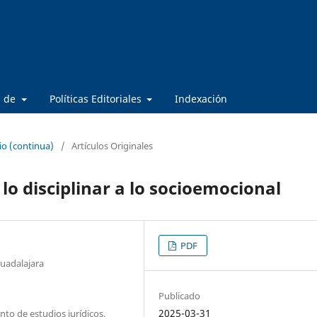
a de
Políticas Editoriales
Indexación
io (continua)
/
Artículos Originales
 lo disciplinar a lo socioemocional
PDF
Guadalajara
Publicado
2025-03-31
to de estudios jurídicos,