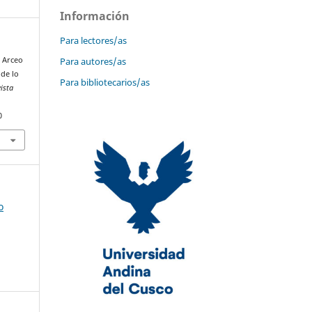
Información
Para lectores/as
Para autores/as
& Arceo
 de lo
Para bibliotecarios/as
ista
0
o