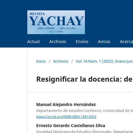
Actual
Archivos
Envíos
Avisos
Acerc
Inicio
/
Archivos
/
Vol. 14 Núm. 1 (2025): Enero-Jun
Resignificar la docencia: de
Manuel Alejandro Hernández
Departamento de estudios turísticos, Universidad de 
https://orcid.org/0000-0003-1347-6553
Ernesto Gerardo Castellanos Silva
Sociedad Mexicana de Estudios Electorales, Departamen