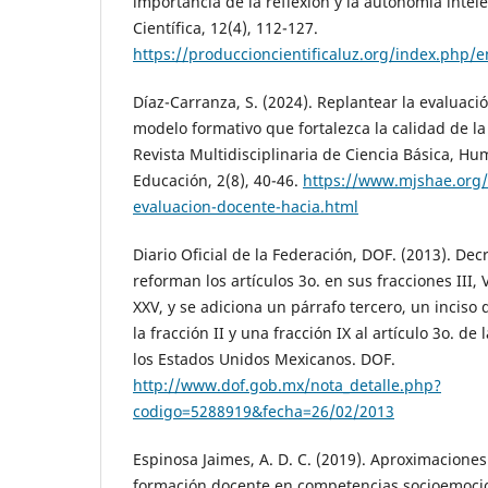
importancia de la reflexión y la autonomía intel
Científica, 12(4), 112-127.
https://produccioncientificaluz.org/index.php/e
Díaz-Carranza, S. (2024). Replantear la evaluaci
modelo formativo que fortalezca la calidad de l
Revista Multidisciplinaria de Ciencia Básica, Hu
Educación, 2(8), 40-46.
https://www.mjshae.org/
evaluacion-docente-hacia.html
Diario Oficial de la Federación, DOF. (2013). Dec
reforman los artículos 3o. en sus fracciones III, VI
XXV, y se adiciona un párrafo tercero, un inciso
la fracción II y una fracción IX al artículo 3o. de 
los Estados Unidos Mexicanos. DOF.
http://www.dof.gob.mx/nota_detalle.php?
codigo=5288919&fecha=26/02/2013
Espinosa Jaimes, A. D. C. (2019). Aproximaciones
formación docente en competencias socioemocio