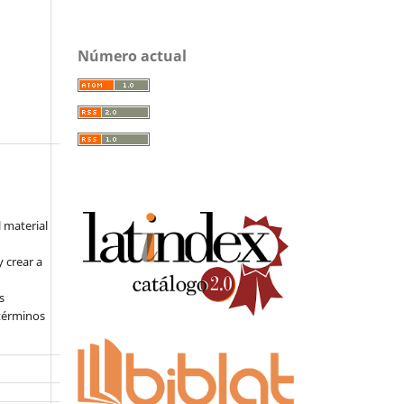
Número actual
l material
 crear a
s
 términos