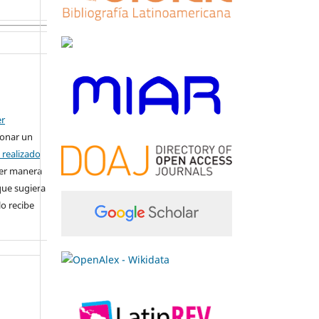
:
er
ionar un
n realizado
ier manera
que sugiera
lo recibe