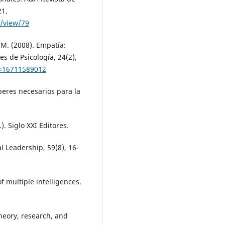
21.
e/view/79
 M. (2008). Empatía:
es de Psicología, 24(2),
d=16711589012
beres necesarios para la
). Siglo XXI Editores.
l Leadership, 59(8), 16-
f multiple intelligences.
Theory, research, and