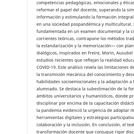
competencias pedagógicas, emocionales y éticas
reformar el papel del docente, superando la sim
información y estimulando la formación integral 
en una sociedad pospandémica y multicultural. L
fundamentada en un examen documental y la co
corrientes teóricas, contrapone los métodos tra
la estandarización y la memorización— con plant
dialógicos, inspirados en Freire, Morin, Ausubel
estudios recientes que reflejan la realidad educat
COVID-19. Este análisis revela las limitaciones 
la transmisión mecánica del conocimiento y desc
habilidades socioemocionales y la adaptación a 
alumnado. Se destaca la subestimación de la f
ámbitos universitarios y humanísticos, donde pr
disciplinar por encima de la capacitación didác
la pandemia evidenció la urgencia de adoptar mé
herramientas digitales y estrategias participat
colaboración y la inclusión. En conclusión, el te
transformación docente que conjugue rigor disci