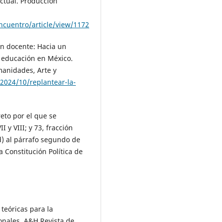
ectual. Producción
ncuentro/article/view/1172
ón docente: Hacia un
a educación en México.
manidades, Arte y
2024/10/replantear-la-
reto por el que se
I y VIII; y 73, fracción
 d) al párrafo segundo de
la Constitución Política de
 teóricas para la
nales. A&H Revista de