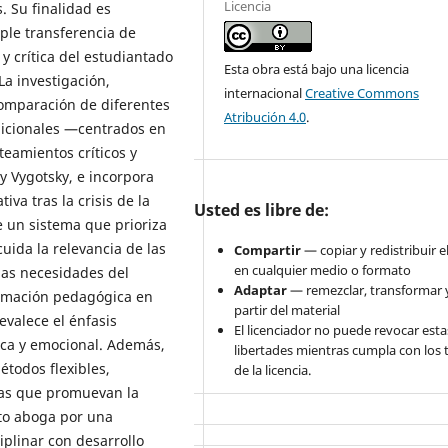
Licencia
. Su finalidad es
ple transferencia de
y crítica del estudiantado
Esta obra está bajo una licencia
a investigación,
internacional
Creative Commons
mparación de diferentes
Atribución 4.0
.
dicionales —centrados en
eamientos críticos y
 y Vygotsky, e incorpora
iva tras la crisis de la
Usted es libre de:
de un sistema que prioriza
uida la relevancia de las
Compartir
— copiar y redistribuir e
en cualquier medio o formato
las necesidades del
Adaptar
— remezclar, transformar y
ormación pedagógica en
partir del material
evalece el énfasis
El licenciador no puede revocar esta
tica y emocional. Además,
libertades mientras cumpla con los
todos flexibles,
de la licencia.
ivas que promuevan la
xto aboga por una
plinar con desarrollo