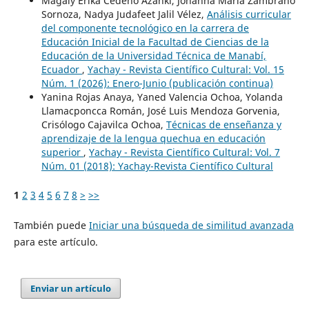
Magaly Erika Cedeño Azanki, Johanna María Zambrano
Sornoza, Nadya Judafeet Jalil Vélez,
Análisis curricular
del componente tecnológico en la carrera de
Educación Inicial de la Facultad de Ciencias de la
Educación de la Universidad Técnica de Manabí,
Ecuador
,
Yachay - Revista Científico Cultural: Vol. 15
Núm. 1 (2026): Enero-Junio (publicación continua)
Yanina Rojas Anaya, Yaned Valencia Ochoa, Yolanda
Llamacponcca Román, José Luis Mendoza Gorvenia,
Crisólogo Cajavilca Ochoa,
Técnicas de enseñanza y
aprendizaje de la lengua quechua en educación
superior
,
Yachay - Revista Científico Cultural: Vol. 7
Núm. 01 (2018): Yachay-Revista Científico Cultural
1
2
3
4
5
6
7
8
>
>>
También puede
Iniciar una búsqueda de similitud avanzada
para este artículo.
Enviar un artículo