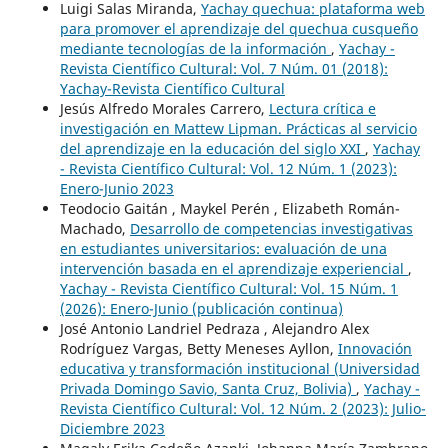
Luigi Salas Miranda,
Yachay quechua: plataforma web
para promover el aprendizaje del quechua cusqueño
mediante tecnologías de la información
,
Yachay -
Revista Científico Cultural: Vol. 7 Núm. 01 (2018):
Yachay-Revista Científico Cultural
Jesús Alfredo Morales Carrero,
Lectura crítica e
investigación en Mattew Lipman. Prácticas al servicio
del aprendizaje en la educación del siglo XXI
,
Yachay
- Revista Científico Cultural: Vol. 12 Núm. 1 (2023):
Enero-Junio 2023
Teodocio Gaitán , Maykel Perén , Elizabeth Román-
Machado,
Desarrollo de competencias investigativas
en estudiantes universitarios: evaluación de una
intervención basada en el aprendizaje experiencial
,
Yachay - Revista Científico Cultural: Vol. 15 Núm. 1
(2026): Enero-Junio (publicación continua)
José Antonio Landriel Pedraza , Alejandro Alex
Rodríguez Vargas, Betty Meneses Ayllon,
Innovación
educativa y transformación institucional (Universidad
Privada Domingo Savio, Santa Cruz, Bolivia)
,
Yachay -
Revista Científico Cultural: Vol. 12 Núm. 2 (2023): Julio-
Diciembre 2023