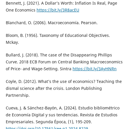
Bennett, J. (2021). A Dollar’s Worth: Inflation Is Real, Page
One Economics
https://bit.ly/3R8acEU
Blanchard, O. (2006). Macroeconomía. Pearson.
Bloom, B. (1956). Taxonomy of Educational Objectives.
Mckay.
Bullard, J. (2018). The case of the Disappearing Phillips
Curve. 2018 ECB Forum on Central Banking Macroeconomics
of Price- and Wage-Setting. Sintra
https://bit.ly/3AyHNRn
Coyle, D. (2012). What’s the use of economics? Teaching the
dismal science after the crisis. London Publishing
Partnership.
Cueva, J. & Sánchez-Bayón, A. (2024). Estudio bibliométrico
de Economía Digital y sus tendencias. Revista de Estudios
Empresariales. Segunda Época, (1), 195-209.
https://doi.org/10.17561/ree.n1.2024.8229