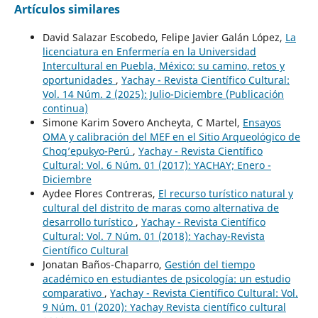
Artículos similares
David Salazar Escobedo, Felipe Javier Galán López,
La
licenciatura en Enfermería en la Universidad
Intercultural en Puebla, México: su camino, retos y
oportunidades
,
Yachay - Revista Científico Cultural:
Vol. 14 Núm. 2 (2025): Julio-Diciembre (Publicación
continua)
Simone Karim Sovero Ancheyta, C Martel,
Ensayos
OMA y calibración del MEF en el Sitio Arqueológico de
Choq’epukyo-Perú
,
Yachay - Revista Científico
Cultural: Vol. 6 Núm. 01 (2017): YACHAY; Enero -
Diciembre
Aydee Flores Contreras,
El recurso turístico natural y
cultural del distrito de maras como alternativa de
desarrollo turístico
,
Yachay - Revista Científico
Cultural: Vol. 7 Núm. 01 (2018): Yachay-Revista
Científico Cultural
Jonatan Baños-Chaparro,
Gestión del tiempo
académico en estudiantes de psicología: un estudio
comparativo
,
Yachay - Revista Científico Cultural: Vol.
9 Núm. 01 (2020): Yachay Revista científico cultural