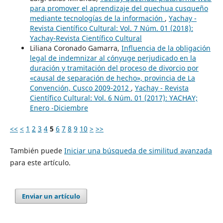
para promover el aprendizaje del quechua cusqueño
mediante tecnologías de la información
,
Yachay -
Revista Científico Cultural: Vol. 7 Núm. 01 (2018):
Yachay-Revista Científico Cultural
Liliana Coronado Gamarra,
Influencia de la obligación
legal de indemnizar al cónyuge perjudicado en la
duración y tramitación del proceso de divorcio por
«causal de separación de hecho», provincia de La
Convención, Cusco 2009-2012
,
Yachay - Revista
Científico Cultural: Vol. 6 Núm. 01 (2017): YACHAY;
Enero -Diciembre
<<
<
1
2
3
4
5
6
7
8
9
10
>
>>
También puede
Iniciar una búsqueda de similitud avanzada
para este artículo.
Enviar un artículo