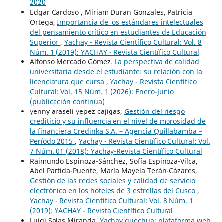
2020
Edgar Cardoso , Miriam Duran Gonzales, Patricia
Ortega,
Importancia de los estándares intelectuales
del pensamiento crítico en estudiantes de Educación
Superior
,
Yachay - Revista Científico Cultural: Vol. 8
Núm. 1 (2019): YACHAY - Revista Científico Cultural
Alfonso Mercado Gómez,
La perspectiva de calidad
universitaria desde el estudiante: su relación con la
licenciatura que cursa
,
Yachay - Revista Científico
Cultural: Vol. 15 Núm. 1 (2026): Enero-Junio
(publicación continua)
yenny araseli yepez cajigas,
Gestión del riesgo
crediticio y su influencia en el nivel de morosidad de
la financiera Credinka S.A. – Agencia Quillabamba –
Período 2015
,
Yachay - Revista Científico Cultural: Vol.
7 Núm. 01 (2018): Yachay-Revista Científico Cultural
Raimundo Espinoza-Sánchez, Sofía Espinoza-Vilca,
Abel Partida-Puente, María Mayela Terán-Cázares,
Gestión de las redes sociales y calidad de servicio
electrónico en los hoteles de 3 estrellas del Cusco
,
Yachay - Revista Científico Cultural: Vol. 8 Núm. 1
(2019): YACHAY - Revista Científico Cultural
Luigi Salas Miranda,
Yachay quechua: plataforma web