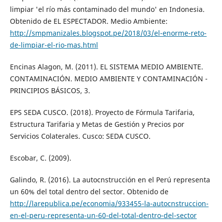
limpiar 'el río más contaminado del mundo' en Indonesia.
Obtenido de EL ESPECTADOR. Medio Ambiente:
http://smpmanizales.blogspot.pe/2018/03/el-enorme-reto-
de-limpiar-el-rio-mas.html
Encinas Alagon, M. (2011). EL SISTEMA MEDIO AMBIENTE.
CONTAMINACIÓN. MEDIO AMBIENTE Y CONTAMINACIÓN -
PRINCIPIOS BÁSICOS, 3.
EPS SEDA CUSCO. (2018). Proyecto de Fórmula Tarifaria,
Estructura Tarifaria y Metas de Gestión y Precios por
Servicios Colaterales. Cusco: SEDA CUSCO.
Escobar, C. (2009).
Galindo, R. (2016). La autocnstrucción en el Perú representa
un 60% del total dentro del sector. Obtenido de
http://larepublica.pe/economia/933455-la-autocnstruccion-
en-el-peru-representa-un-60-del-total-dentro-del-sector