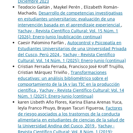
Diciembre 2023
Teodocio Gaitán , Maykel Perén , Elizabeth Román-
Machado,
Desarrollo de competencias investigativas
en estudiantes universitarios: evaluación de una
intervención basada en el aprendizaje experiencial
,
Yachay - Revista Científico Cultural: Vol. 15 Núm. 1
(2026): Enero-Junio (publicación continua)
Caesir Palomino Farfán ,
Autocontrol y Psicopatía en
Estudiantes Universitarios de una Universidad Privada
del Cusco, Perú 2024
,
Yachay - Revista Científico
Cultural: Vol. 14 Núm. 1 (2025): Enero-Junio (continua)
Cristian Ferrada Ferrada, Francisco José Kroff Trujillo,
Cristian Márquez Triviño ,
Transformaciones
educativas: un análisis bibliométrico sobre el
comportamiento de la IA y las TIC en la producción
científica
,
Yachay - Revista Científico Cultural: Vol. 14
Núm. 1 (2025): Enero-Junio (continua)
karen Lisbeth Año Flores, Karina Eliana Arenas Yuca,
leyla Franco Phuyo, Brayan Tacuri Figueroa,
Factores
de riesgo asociados a los trastornos de la conducta
alimentaria en estudiantes de ciencias de la salud de
la Universidad Andina del Cusco, 2019
,
Yachay -
Revista Científico Cultural: Vol. 8 Núm. 1 (2019):