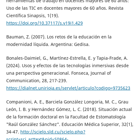
herramientas de trabajo en docentes mayores de 60 años:
Uso de las TIC en docentes mayores de 60 años. Revista
Científica Sinapsis, 1(19).
https://doi.org/10.37117/s.v19i1.429
Bauman, Z. (2007). Los retos de la educación en la
modernidad líquida. Argentina: Gedisa.
Bonales-Daimiel, G., Martínez-Estrella, E. y Tapia-Frade, A.
(2024). Usos y efectos de las tecnologías inmersivas desde
una perspectiva generacional. Fonseca, Journal of
Communication, 28, 217-239.
https://dialnet.unirioja.es/servlet/articulo?codigo=9735623
Companioni, A. E., Barciela González Longoria, M. C., Grau
León, I. B. y Hernández Gómez, L. C. (2018). Situación actual
de la formación doctoral en la Facultad de Estomatología
"Raúl González Sánchez". Educación Médica Superior, 32(1),
34-47.
http://scielo.sld.cu/scielo.php?
script=sci_arttext&pid=S0864-