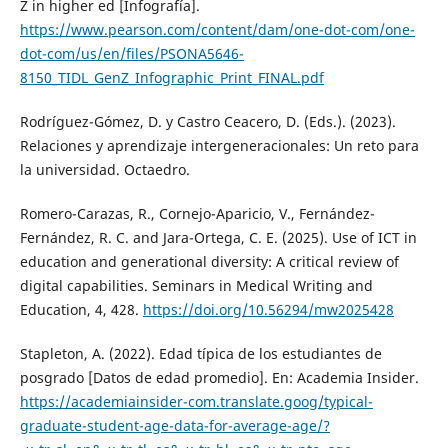
Z in higher ed [Infografía].
https://www.pearson.com/content/dam/one-dot-com/one-
dot-com/us/en/files/PSONA5646-
8150_TIDL_GenZ_Infographic_Print_FINAL.pdf
Rodríguez-Gómez, D. y Castro Ceacero, D. (Eds.). (2023).
Relaciones y aprendizaje intergeneracionales: Un reto para
la universidad. Octaedro.
Romero-Carazas, R., Cornejo-Aparicio, V., Fernández-
Fernández, R. C. and Jara-Ortega, C. E. (2025). Use of ICT in
education and generational diversity: A critical review of
digital capabilities. Seminars in Medical Writing and
Education, 4, 428.
https://doi.org/10.56294/mw2025428
Stapleton, A. (2022). Edad típica de los estudiantes de
posgrado [Datos de edad promedio]. En: Academia Insider.
https://academiainsider-com.translate.goog/typical-
graduate-student-age-data-for-average-age/?