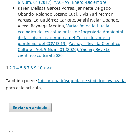
6 Núm. 01 (2017): YACHAY; Enero -Diciembre
Karen Melissa Garces Porras, Jannette Delgado
Obando, Rolando Lozano Cusi, Elvis Yuri Mamani
Vargas, Ed Gutiérrez Carlotto, Anahí Najar Obando,
Alexei Reynaga Medina,
Variación de la Huella
ecológica de los estudiantes de Ingeniería Ambiental
de la Universidad Andina del Cusco durante la
pandemia del COVID-19
,
Yachay - Revista Científico
Cultural: Vol. 9 Núm. 01 (2020): Yachay Revista
científico cultural 2020
1
2
3
4
5
6
7
8
9
10
>
>>
También puede
Iniciar una búsqueda de similitud avanzada
para este artículo.
Enviar un artículo