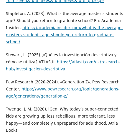
_x_tr_sl=en&_x_tr_tl=es&_x_tr_hl=es&_x_tr_pto=sge
Stapleton, A. (2023). What is the average master’s students
age? Should you return to graduate school? En: Academia
Insider.
https://academiainsider.com/what-is-the-average-
masters-students-age-should-you-return-to-graduate-
school/
Stewart, L. (2025). ¿Qué es la investigación descriptiva y
cómo se utiliza? ATLAS.ti.
https://atlasti.com/es/research-
hub/investigacion-descriptiva
Pew Research (2020-2024). «Generation Z». Pew Research
Center.
https://www.pewresearch.org/topic/generations-
age/generations/generation-z/
Twenge, J. M. (2020). iGen: Why today’s super-connected
kids are growing up less rebellious, more tolerant, less
happy—and completely unprepared for adulthood. Atria
Books.