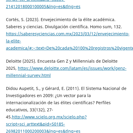
21412018000100005&lng=es&tlng=es
Cortés, S. (2023). Envejecimiento de la élite académica.
Saberes y ciencias. Divulgación científica. Homo sum, 132.
https://saberesyciencias.com.mx/2023/03/12/envejecimiento-
la-elite-
academica/#:~:text=De%20cada%20100%20registros%20vige
Deloitte (2025). Encuesta Gen Z y Millennials de Deloitte
2025,
https://www.deloitte.com/latam/es/issues/work/genz-
millennial-survey.html
Didou Aupetit, S., y Gérard, E. (2011). El Sistema Nacional de
Investigadores en 2009: ¿Un vector para la
internacionalización de las élites científicas? Perfiles
educativos, 33(132), 27-
45.
http://www.scielo.org.mx/scielo.php?
script=sci_arttext&pid=S0185-
26982011000200003&lng=es&tlng=es