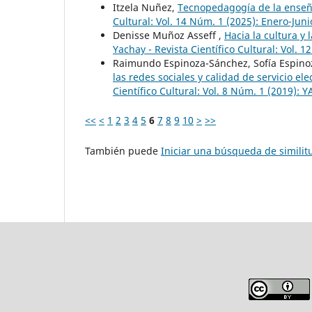
Itzela Nuñez,
Tecnopedagogía de la enseñ
Cultural: Vol. 14 Núm. 1 (2025): Enero-Juni
Denisse Muñoz Asseff ,
Hacia la cultura y
Yachay - Revista Científico Cultural: Vol. 
Raimundo Espinoza-Sánchez, Sofía Espinoz
las redes sociales y calidad de servicio el
Científico Cultural: Vol. 8 Núm. 1 (2019): Y
<<
<
1
2
3
4
5
6
7
8
9
10
>
>>
También puede
Iniciar una búsqueda de simili