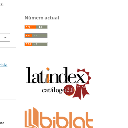
22).
s
Número actual
ista
sta