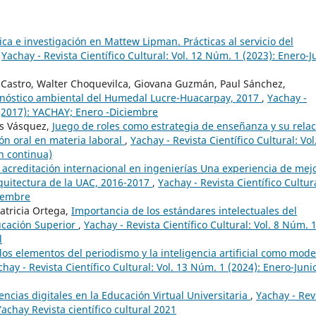
tica e investigación en Mattew Lipman. Prácticas al servicio del
,
Yachay - Revista Científico Cultural: Vol. 12 Núm. 1 (2023): Enero-J
o Castro, Walter Choquevilca, Giovana Guzmán, Paul Sánchez,
agnóstico ambiental del Humedal Lucre-Huacarpay, 2017
,
Yachay -
1 (2017): YACHAY; Enero -Diciembre
es Vásquez,
Juego de roles como estrategia de enseñanza y su rela
ón oral en materia laboral
,
Yachay - Revista Científico Cultural: Vol
n continua)
 acreditación internacional en ingenierías Una experiencia de mej
rquitectura de la UAC, 2016-2017
,
Yachay - Revista Científico Cultur
ciembre
atricia Ortega,
Importancia de los estándares intelectuales del
ucación Superior
,
Yachay - Revista Científico Cultural: Vol. 8 Núm. 
l
 los elementos del periodismo y la inteligencia artificial como mode
chay - Revista Científico Cultural: Vol. 13 Núm. 1 (2024): Enero-Juni
ncias digitales en la Educación Virtual Universitaria
,
Yachay - Rev
Yachay Revista científico cultural 2021