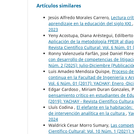
Artículos similares
Jesús Alfredo Morales Carrero,
Lectura crí
aprendizaje en la educación del siglo XXI
2023
Yeny Acostupa, Diana Aréstegui, Edilbert
Aplicación de la metodología FPEIR al di
Revista Científico Cultural: Vol. 6 Núm. 0
Ronny Valenzuela Farfán, José Daniel Flor
con desarrollo de competencias de litigaci
Núm. 2 (2025): Julio-Diciembre (Publicació
Luis Amadeo Mendoza Quispe,
Proceso de
continua en la Facultad de Ingeniería y A
Vol. 6 Núm. 01 (2017): YACHAY; Enero -Di
Edgar Cardoso , Miriam Duran Gonzales, P
pensamiento crítico en estudiantes de Ed
(2019): YACHAY - Revista Científico Cultura
Lluís Codina ,
El elefante en la habitación:
de intervención analítica en la cultura
,
Ya
2024
Waldrick Cesar Morro Sumary,
Las compete
Científico Cultural: Vol. 10 Núm. 1 (2021): 