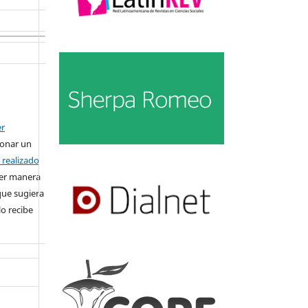
:
er
ionar un
n realizado
ier manera
que sugiera
lo recibe