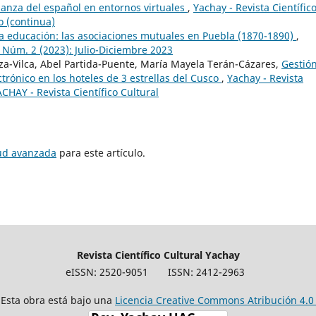
anza del español en entornos virtuales
,
Yachay - Revista Científic
o (continua)
 la educación: las asociaciones mutuales en Puebla (1870-1890)
,
12 Núm. 2 (2023): Julio-Diciembre 2023
a-Vilca, Abel Partida-Puente, María Mayela Terán-Cázares,
Gestió
ectrónico en los hoteles de 3 estrellas del Cusco
,
Yachay - Revista
ACHAY - Revista Científico Cultural
tud avanzada
para este artículo.
Revista Científico Cultural Yachay
eISSN: 2520-9051
ISSN: 2412-2963
Esta obra está bajo una
Licencia Creative Commons Atribución 4.0