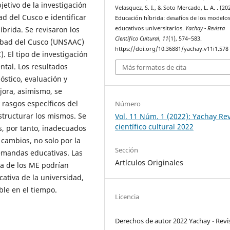
etivo de la investigación
Velasquez, S. I., & Soto Mercado, L. A. . (20
d del Cusco e identificar
Educación híbrida: desafíos de los modelo
brida. Se revisaron los
educativos universitarios.
Yachay - Revista
Científico Cultural
,
11
(1), 574–583.
Abad del Cusco (UNSAAC)
https://doi.org/10.36881/yachay.v11i1.578
. El tipo de investigación
ntal. Los resultados
Más formatos de cita
óstico, evaluación y
jora, asimismo, se
 rasgos específicos del
Número
structurar los mismos. Se
Vol. 11 Núm. 1 (2022): Yachay Rev
científico cultural 2022
, por tanto, inadecuados
cambios, no solo por la
Sección
emandas educativas. Las
Artículos Originales
a de los ME podrían
cativa de la universidad,
ble en el tiempo.
Licencia
Derechos de autor 2022 Yachay - Revi