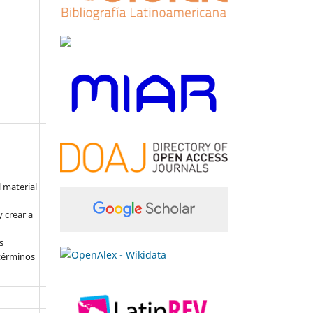
l material
 crear a
s
 términos