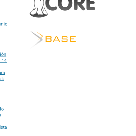
unio
ción
. 14
ora
al:
1
lo
o
ista