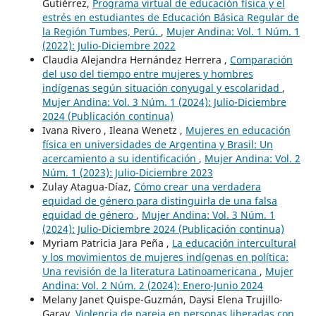
Gutiérrez,
Programa virtual de educación física y el
estrés en estudiantes de Educación Básica Regular de
la Región Tumbes, Perú.
,
Mujer Andina: Vol. 1 Núm. 1
(2022): Julio-Diciembre 2022
Claudia Alejandra Hernández Herrera ,
Comparación
del uso del tiempo entre mujeres y hombres
indígenas según situación conyugal y escolaridad
,
Mujer Andina: Vol. 3 Núm. 1 (2024): Julio-Diciembre
2024 (Publicación continua)
Ivana Rivero , Ileana Wenetz ,
Mujeres en educación
física en universidades de Argentina y Brasil: Un
acercamiento a su identificación
,
Mujer Andina: Vol. 2
Núm. 1 (2023): Julio-Diciembre 2023
Zulay Atagua-Díaz,
Cómo crear una verdadera
equidad de género para distinguirla de una falsa
equidad de género
,
Mujer Andina: Vol. 3 Núm. 1
(2024): Julio-Diciembre 2024 (Publicación continua)
Myriam Patricia Jara Peña ,
La educación intercultural
y los movimientos de mujeres indígenas en política:
Una revisión de la literatura Latinoamericana
,
Mujer
Andina: Vol. 2 Núm. 2 (2024): Enero-Junio 2024
Melany Janet Quispe-Guzmán, Daysi Elena Trujillo-
Garay,
Violencia de pareja en personas liberadas con