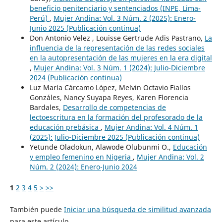
beneficio penitenciario y sentenciados (INPE, Lima-
Perú)
,
Mujer Andina: Vol. 3 Núm. 2 (2025): Enero-
Junio 2025 (Publicación continua)
Don Antonio Velez , Louisse Gertrude Adis Pastrano,
La
influencia de la representación de las redes sociales
en la autopresentación de las mujeres en la era digital
,
Mujer Andina: Vol. 3 Núm. 1 (2024): Julio-Diciembre
2024 (Publicación continua)
Luz María Cárcamo López, Melvin Octavio Fiallos
Gonzáles, Nancy Suyapa Reyes, Karen Florencia
Bardales,
Desarrollo de competencias de
lectoescritura en la formación del profesorado de la
educación prebásica
,
Mujer Andina: Vol. 4 Núm. 1
(2025): Julio-Diciembre 2025 (Publicación continua)
Yetunde Oladokun, Alawode Olubunmi O.,
Educación
y empleo femenino en Nigeria
,
Mujer Andina: Vol. 2
Núm. 2 (2024): Enero-Junio 2024
1
2
3
4
5
>
>>
También puede
Iniciar una búsqueda de similitud avanzada
para este artículo.